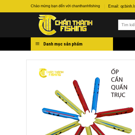
Chuyển
Email: qcbinh
Chào mừng bạn đến với chanthanhfishing
đến
nội
Tìm
dung
kiếm:
Danh mục sản phẩm