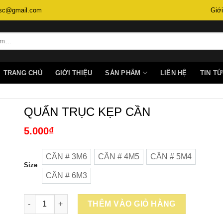
.lsc@gmail.com
Giới
TRANG CHỦ
GIỚI THIỆU
SẢN PHẨM
LIÊN HỆ
TIN T
QUẤN TRỤC KẸP CẦN
5.000
₫
CẦN # 3M6
CẦN # 4M5
CẦN # 5M4
CẦN # 3M6
CẦN # 4M5
CẦN # 5M4
Size
CẦN # 6M3
CẦN # 6M3
Số lượng
THÊM VÀO GIỎ HÀNG