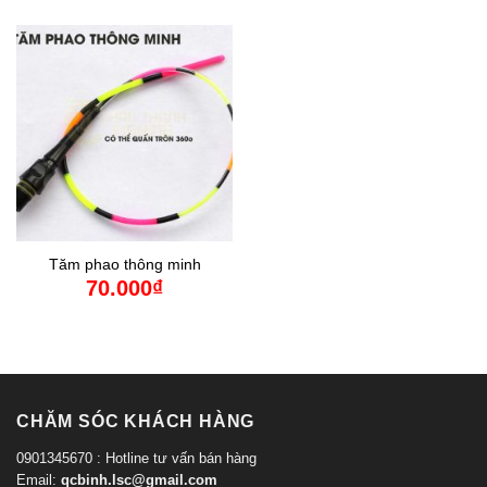
Tăm phao thông minh
70.000
₫
CHĂM SÓC KHÁCH HÀNG
0901345670 : Hotline tư vấn bán hàng
Email:
qcbinh.lsc@gmail.com