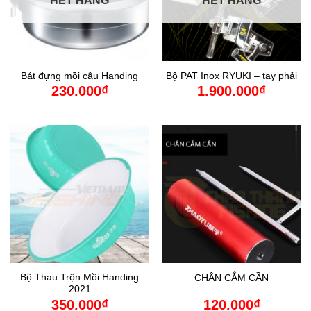
HẾT HÀNG
HẾT HÀNG
Bát đựng mồi câu Handing
Bộ PAT Inox RYUKI – tay phải
230.000
₫
1.900.000
₫
Bộ Thau Trộn Mồi Handing
CHÂN CẮM CẦN
2021
350.000
₫
120.000
₫