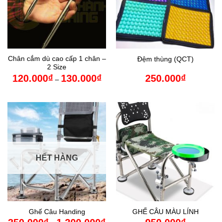
Chân cắm dù cao cấp 1 chân –
Đệm thùng (QCT)
2 Size
Khoảng
120.000
₫
130.000
₫
250.000
₫
–
giá:
từ
120.000₫
đến
130.000₫
HẾT HÀNG
Ghế Câu Handing
GHẾ CÂU MÀU LÍNH
Khoảng