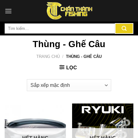
Chuyển
đến
nội
Tìm
dung
kiếm:
Thùng - Ghế Câu
TRANG CHỦ
/
THÙNG - GHẾ CÂU
LỌC