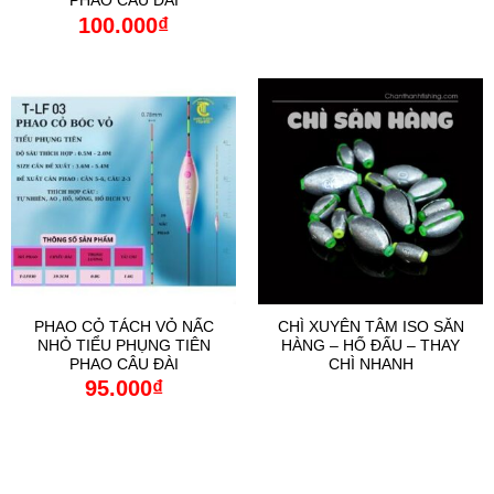
PHAO CÂU ĐÀI
100.000
₫
PHAO CỎ TÁCH VỎ NẤC
CHÌ XUYÊN TÂM ISO SĂN
NHỎ TIỂU PHỤNG TIÊN
HÀNG – HỐ ĐẤU – THAY
PHAO CÂU ĐÀI
CHÌ NHANH
95.000
₫