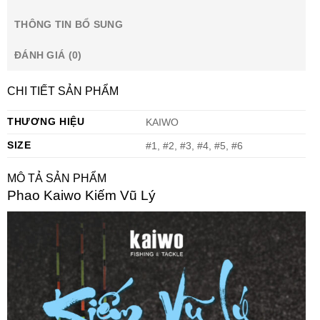
THÔNG TIN BỔ SUNG
ĐÁNH GIÁ (0)
CHI TIẾT SẢN PHẨM
THƯƠNG HIỆU
KAIWO
SIZE
#1, #2, #3, #4, #5, #6
MÔ TẢ SẢN PHẨM
Phao Kaiwo Kiếm Vũ Lý