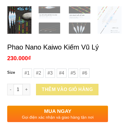
Phao Nano Kaiwo Kiếm Vũ Lý
230.000
₫
Size
#1
#2
#3
#4
#5
#6
#1
#2
#3
#4
#5
#6
Số lượng
THÊM VÀO GIỎ HÀNG
MUA NGAY
Gọi điện xác nhận và giao hàng tận nơi