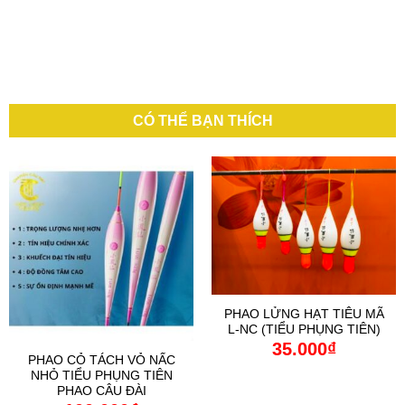
CÓ THỂ BẠN THÍCH
PHAO LỬNG HẠT TIÊU MÃ
L-NC (TIỂU PHỤNG TIÊN)
35.000
₫
PHAO CỎ TÁCH VỎ NẤC
NHỎ TIỂU PHỤNG TIÊN
PHAO CÂU ĐÀI