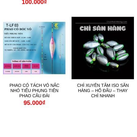
100.000
₫
PHAO CỎ TÁCH VỎ NẤC
CHÌ XUYÊN TÂM ISO SĂN
NHỎ TIỂU PHỤNG TIÊN
HÀNG – HỐ ĐẤU – THAY
PHAO CÂU ĐÀI
CHÌ NHANH
95.000
₫