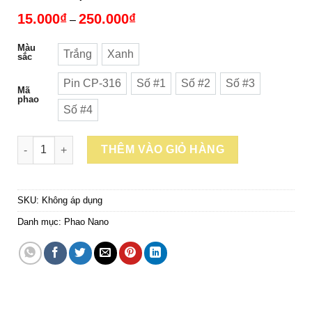
Khoảng
15.000
₫
250.000
₫
–
giá:
từ
Màu
15.000₫
Trắng
Xanh
sắc
Trắng
Xanh
đến
250.000₫
Pin CP-316
Số #1
Số #2
Số #3
Pin CP-316
Số #1
Số #2
Số #3
Mã
phao
Số #4
Số #4
Số lượng
THÊM VÀO GIỎ HÀNG
SKU:
Không áp dụng
Danh mục:
Phao Nano