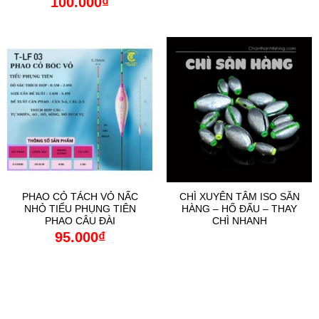
100.000
₫
PHAO CỎ TÁCH VỎ NẤC
CHÌ XUYÊN TÂM ISO SĂN
NHỎ TIỂU PHỤNG TIÊN
HÀNG – HỐ ĐẤU – THAY
PHAO CÂU ĐÀI
CHÌ NHANH
95.000
₫