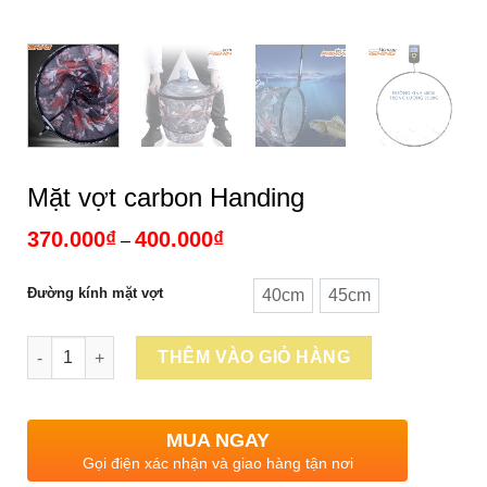
Mặt vợt carbon Handing
Khoảng
370.000
₫
400.000
₫
–
giá:
từ
370.000₫
Đường kính mặt vợt
40cm
45cm
40cm
45cm
đến
400.000₫
Số lượng
THÊM VÀO GIỎ HÀNG
MUA NGAY
Gọi điện xác nhận và giao hàng tận nơi