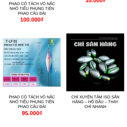
35.000
₫
PHAO CỎ TÁCH VỎ NẤC
NHỎ TIỂU PHỤNG TIÊN
PHAO CÂU ĐÀI
100.000
₫
PHAO CỎ TÁCH VỎ NẤC
CHÌ XUYÊN TÂM ISO SĂN
NHỎ TIỂU PHỤNG TIÊN
HÀNG – HỐ ĐẤU – THAY
PHAO CÂU ĐÀI
CHÌ NHANH
95.000
₫