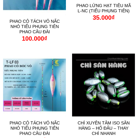
PHAO LỬNG HẠT TIÊU MÃ
L-NC (TIỂU PHỤNG TIÊN)
35.000
₫
PHAO CỎ TÁCH VỎ NẤC
NHỎ TIỂU PHỤNG TIÊN
PHAO CÂU ĐÀI
100.000
₫
PHAO CỎ TÁCH VỎ NẤC
CHÌ XUYÊN TÂM ISO SĂN
NHỎ TIỂU PHỤNG TIÊN
HÀNG – HỐ ĐẤU – THAY
PHAO CÂU ĐÀI
CHÌ NHANH