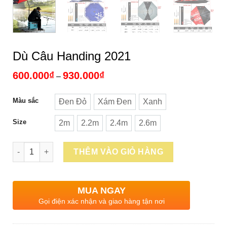
Dù Câu Handing 2021
Khoảng
600.000
₫
930.000
₫
–
giá:
từ
600.000₫
Màu sắc
Đen Đỏ
Xám Đen
Xanh
Đen Đỏ
Xám Đen
Xanh
đến
930.000₫
Size
2m
2.2m
2.4m
2.6m
2m
2.2m
2.4m
2.6m
Số lượng
THÊM VÀO GIỎ HÀNG
MUA NGAY
Gọi điện xác nhận và giao hàng tận nơi