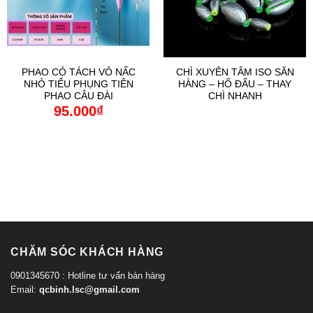
PHAO CỎ TÁCH VỎ NẤC
CHÌ XUYÊN TÂM ISO SĂN
NHỎ TIỂU PHỤNG TIÊN
HÀNG – HỐ ĐẤU – THAY
PHAO CÂU ĐÀI
CHÌ NHANH
95.000
₫
CHĂM SÓC KHÁCH HÀNG
0901345670 : Hotline tư vấn bán hàng
Email:
qcbinh.lsc@gmail.com