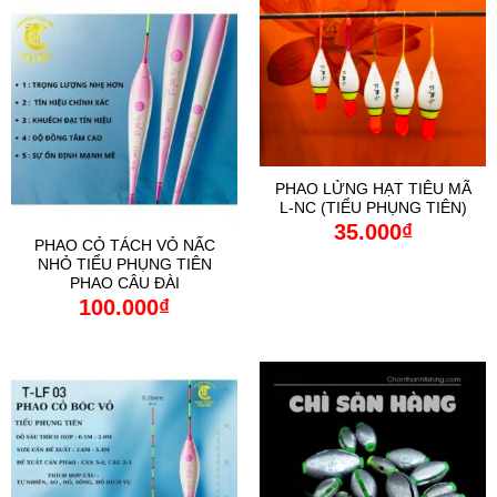
PHAO LỬNG HẠT TIÊU MÃ
L-NC (TIỂU PHỤNG TIÊN)
35.000
₫
PHAO CỎ TÁCH VỎ NẤC
NHỎ TIỂU PHỤNG TIÊN
PHAO CÂU ĐÀI
100.000
₫