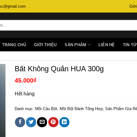
.lsc@gmail.com
Giới
TRANG CHỦ
GIỚI THIỆU
SẢN PHẨM
LIÊN HỆ
TIN T
Bất Không Quân HUA 300g
45.000
₫
Hết hàng
Danh mục:
Mồi Câu Bột
,
Mồi Bột Đánh Tổng Hợp
,
Sản Phẩm Gía R