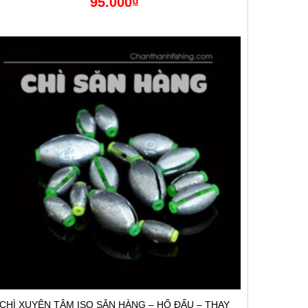
95.000
₫
CHÌ XUYÊN TÂM ISO SĂN HÀNG – HỐ ĐẤU – THAY