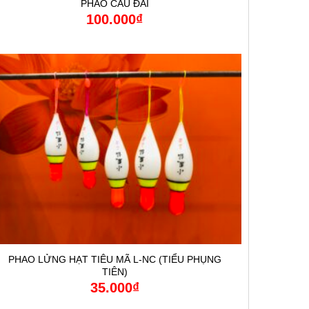
PHAO CÂU ĐÀI
100.000
₫
PHAO LỬNG HẠT TIÊU MÃ L-NC (TIỂU PHỤNG
TIÊN)
35.000
₫