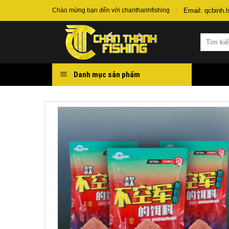
Chuyển
Email: qcbinh
Chào mừng bạn đến với chanthanhfishing
đến
nội
Tìm
dung
kiếm:
Danh mục sản phẩm