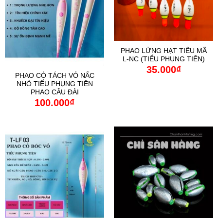
PHAO LỬNG HẠT TIÊU MÃ
L-NC (TIỂU PHỤNG TIÊN)
35.000
₫
PHAO CỎ TÁCH VỎ NẤC
NHỎ TIỂU PHỤNG TIÊN
PHAO CÂU ĐÀI
100.000
₫