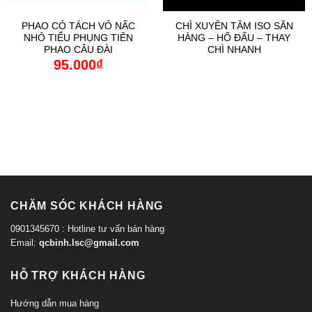
PHAO CỎ TÁCH VỎ NẤC
CHÌ XUYÊN TÂM ISO SĂN
NHỎ TIỂU PHỤNG TIÊN
HÀNG – HỐ ĐẤU – THAY
PHAO CÂU ĐÀI
CHÌ NHANH
95.000
₫
CHĂM SÓC KHÁCH HÀNG
0901345670 : Hotline tư vấn bán hàng
Email:
qcbinh.lsc@gmail.com
HỖ TRỢ KHÁCH HÀNG
Hướng dẫn mua hàng