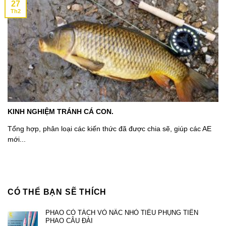
27
Th2
KINH NGHIỆM TRÁNH CÁ CON.
Tổng hợp, phân loại các kiến thức đã được chia sẽ, giúp các AE
mới...
CÓ THỂ BẠN SẼ THÍCH
PHAO CỎ TÁCH VỎ NẤC NHỎ TIỂU PHỤNG TIÊN
PHAO CÂU ĐÀI