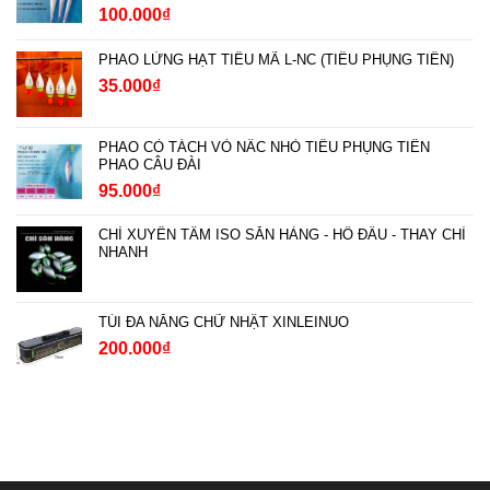
100.000
₫
PHAO LỬNG HẠT TIÊU MÃ L-NC (TIỂU PHỤNG TIÊN)
35.000
₫
PHAO CỎ TÁCH VỎ NẤC NHỎ TIỂU PHỤNG TIÊN
PHAO CÂU ĐÀI
95.000
₫
CHÌ XUYÊN TÂM ISO SĂN HÀNG - HỐ ĐẤU - THAY CHÌ
NHANH
TÚI ĐA NĂNG CHỮ NHẬT XINLEINUO
200.000
₫