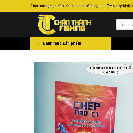
Chuyển
Email: qcbinh
Chào mừng bạn đến với chanthanhfishing
đến
nội
Tìm
dung
kiếm:
Danh mục sản phẩm