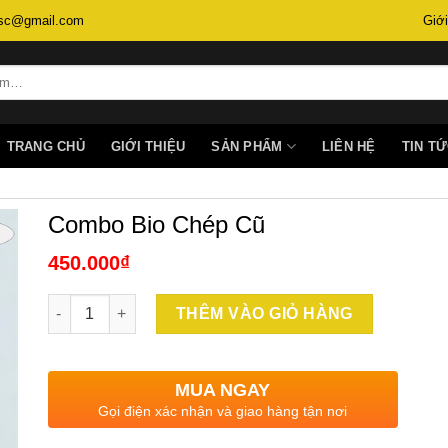
.lsc@gmail.com
Giới
TRANG CHỦ
GIỚI THIỆU
SẢN PHẨM
LIÊN HỆ
TIN T
Combo Bio Chép Cũ
450.000
₫
Số lượng
THÊM VÀO GIỎ HÀNG
MUA NGAY
Gọi điện xác nhận và giao hàng tận nơi