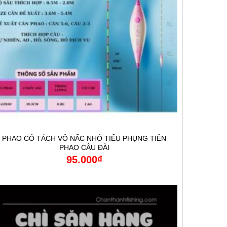
PHAO CỎ TÁCH VỎ NẤC NHỎ TIỂU PHỤNG TIÊN
PHAO CÂU ĐÀI
95.000
₫